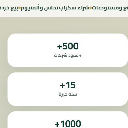
مستودعات
شراء سكراب نحاس وألمنيوم
بيع خردة إلك
500+
+ عقود شركات
15+
سنة خبرة
1000+